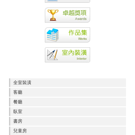
全室裝潢
客廳
餐廳
臥室
書房
兒童房