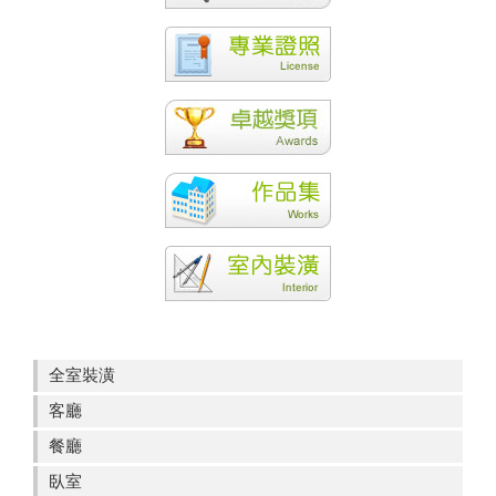
全室裝潢
客廳
餐廳
臥室