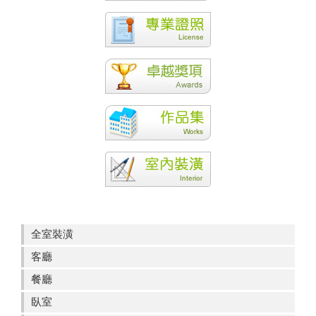
全室裝潢
客廳
餐廳
臥室