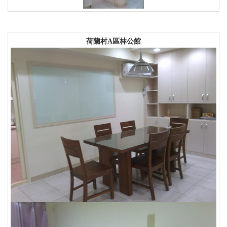
荷蘭村A區林公館